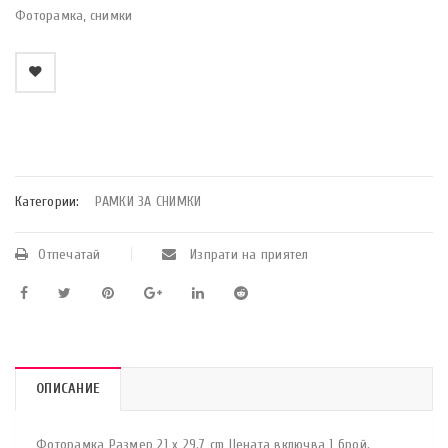
Фоторамка, снимки
    Добави в любими
Категории:
РАМКИ ЗА СНИМКИ
Отпечатай
Изпрати на приятел
ОПИСАНИЕ
Фоторамка Размер 21 x 29.7 cm Цената включва 1 брой.