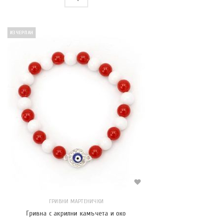
ИЗЧЕРПАН
ГРИВНИ МАРТЕНИЧКИ
Гривна с акрилни камъчета и око