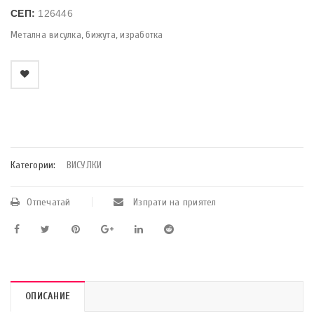
СЕП:
126446
Метална висулка, бижута, изработка
    Добави в любими
Категории:
ВИСУЛКИ
Отпечатай
Изпрати на приятел
ОПИСАНИЕ