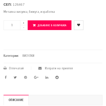
СЕП:
126467
Метална висулка, бижута, изработка
ДОБАВЯНЕ В КОЛИЧКАТА
    Добави в любими
Категории:
ВИСУЛКИ
Отпечатай
Изпрати на приятел
ОПИСАНИЕ