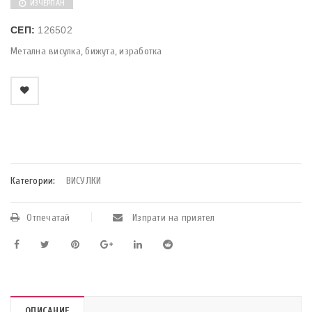
ИЗЧЕРПАН
СЕП:
126502
Метална висулка, бижута, изработка
    Добави в любими
Категории:
ВИСУЛКИ
Отпечатай
Изпрати на приятел
ОПИСАНИЕ