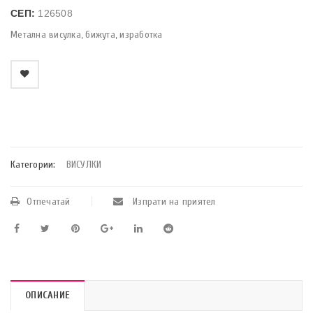
СЕП:
126508
Метална висулка, бижута, изработка
    Добави в любими
Категории:
ВИСУЛКИ
Отпечатай
Изпрати на приятел
ОПИСАНИЕ