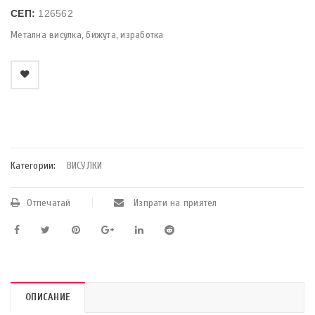
СЕП:
126562
Метална висулка, бижута, изработка
    Добави в любими
Категории:
ВИСУЛКИ
Отпечатай
Изпрати на приятел
ОПИСАНИЕ