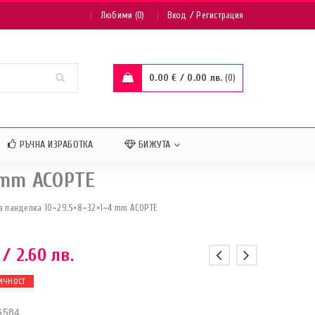
/
Любими (0)
Вход
Регистрация
0.00
€
/ 0.00 лв.
0
РЪЧНА ИЗРАБОТКА
БИЖУТА
 mm АСОРТЕ
а панделка 10~29.5×8~32×1~4 mm АСОРТЕ
/ 2.60 лв.
ИЧНОСТ
6584