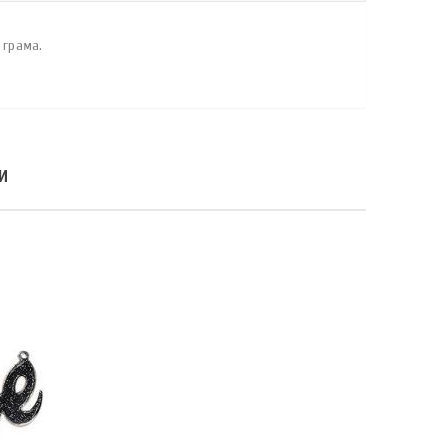
 грама.
И