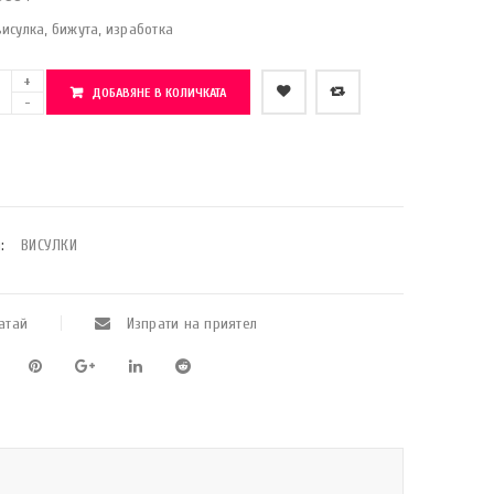
исулка, бижута, изработка
ДОБАВЯНЕ В КОЛИЧКАТА
    Добави в любими
:
ВИСУЛКИ
атай
Изпрати на приятел