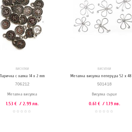
ВИСУЛКИ
ВИСУЛКИ
Паричка с халка 14 x 2 mm
Метална висулка пеперуда 52 x 4
706212
501418
Метална висулка
Висулка сърце
1.53
€
/ 2.99 лв.
0.61
€
/ 1.19 лв.