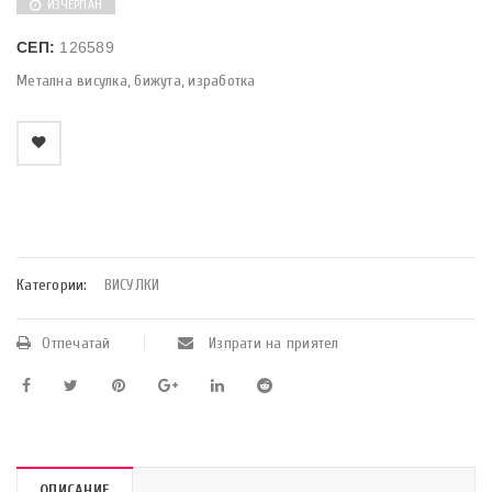
ИЗЧЕРПАН
СЕП:
126589
Метална висулка, бижута, изработка
    Добави в любими
Категории:
ВИСУЛКИ
Отпечатай
Изпрати на приятел
ОПИСАНИЕ