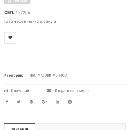
ИЗЧЕРПАН
СЕП:
127205
Пластмасови мъниста, бижута
    Добави в любими
Категории:
ПЛАСТМАСОВИ МЪНИСТА
Отпечатай
Изпрати на приятел
ОПИСАНИЕ