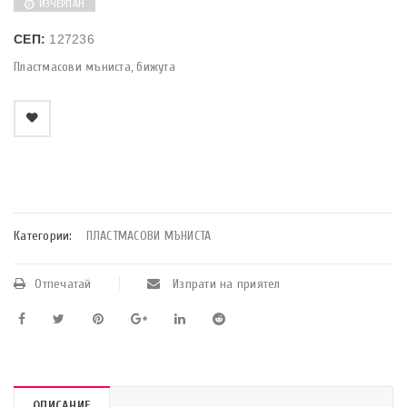
ИЗЧЕРПАН
СЕП:
127236
Пластмасови мъниста, бижута
    Добави в любими
Категории:
ПЛАСТМАСОВИ МЪНИСТА
Отпечатай
Изпрати на приятел
ОПИСАНИЕ