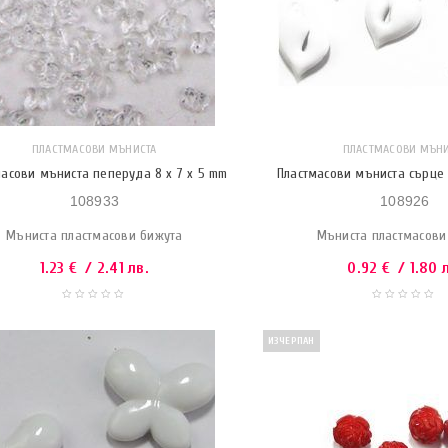
ПЛАСТМАСОВИ МЪНИСТА
ПЛАСТМАСОВИ МЪНИ
масови мъниста пеперуда 8 x 7 x 5 mm
Пластмасови мъниста сърце 
108933
108926
Мъниста пластмасови бижута
Мъниста пластмасови
1.23
€
/ 2.41 лв.
0.92
€
/ 1.80 
ИЗЧЕРПАН