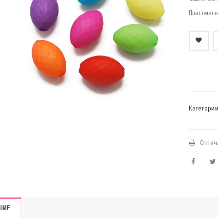
Пластмасо
    Добави в любими
Категории
Отпеч
НИЕ