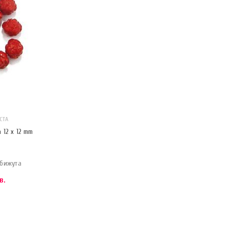
СТА
 12 x 12 mm
 бижута
в.