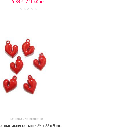
5.83
€
/ 11.40 лв.
ПЛАСТМАСОВИ МЪНИСТА
асови мъниста сърце 25 x 22 x 9 mm