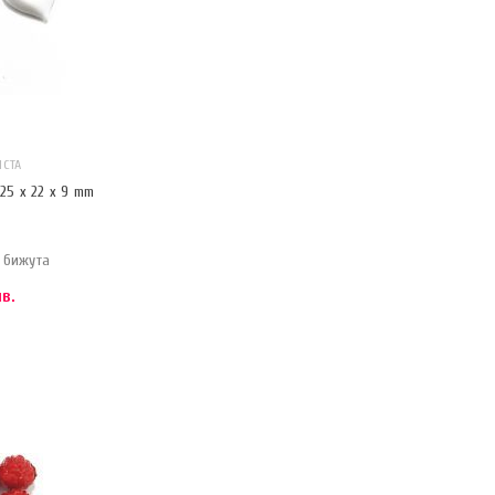
СТА
25 x 22 x 9 mm
 бижута
лв.