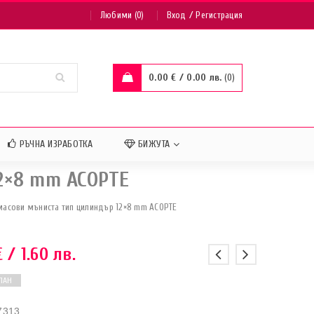
/
Любими (0)
Вход
Регистрация
0.00
€
/ 0.00 лв.
0
РЪЧНА ИЗРАБОТКА
БИЖУТА
2×8 mm АСОРТЕ
масови мъниста тип цилиндър 12×8 mm АСОРТЕ
€
/ 1.60 лв.
ПАН
7313