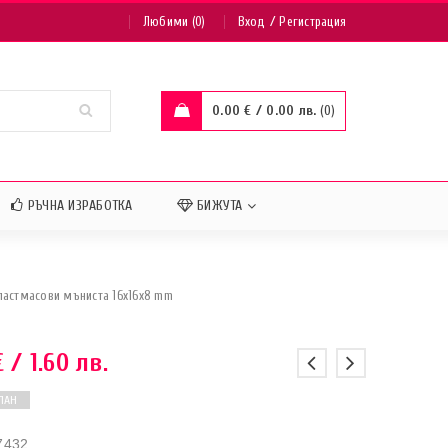
/
Любими (0)
Вход
Регистрация
0.00
€
/ 0.00 лв.
0
РЪЧНА ИЗРАБОТКА
БИЖУТА
ластмасови мъниста 16х16х8 mm
€
/ 1.60 лв.
ПАН
7432