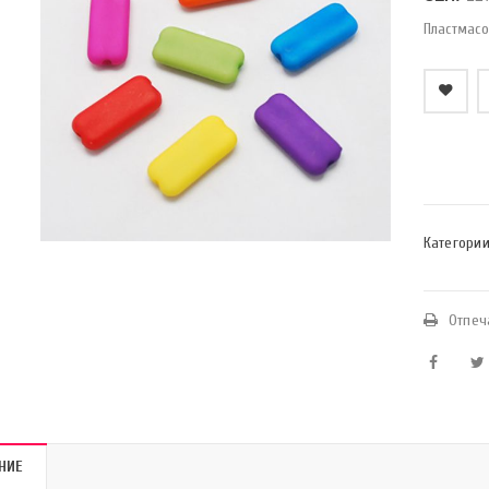
Пластмасо
    Добави в любими
Категории
Отпеч
НИЕ