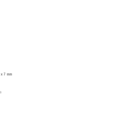
 x 7 mm
а