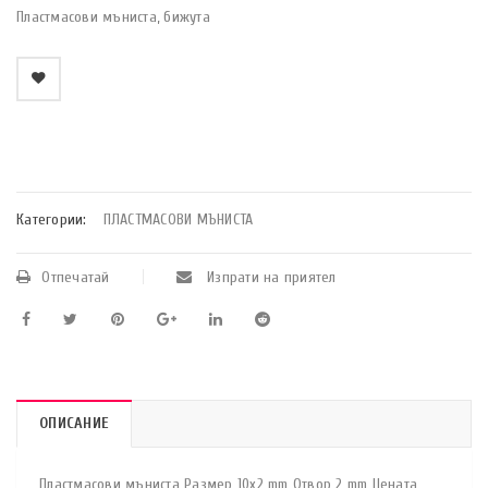
Пластмасови мъниста, бижута
    Добави в любими
Категории:
ПЛАСТМАСОВИ МЪНИСТА
Отпечатай
Изпрати на приятел
ОПИСАНИЕ
Пластмасови мъниста Размер 10х2 mm Отвор 2 mm Цената