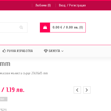
/
Любими (0)
Вход
Регистрация
0.00
€
/ 0.00 лв.
0
РЪЧНА ИЗРАБОТКА
БИЖУТА
 mm
масови мъниста сърце 27х36х15 mm
/ 1.19 лв.
ПАН
7521