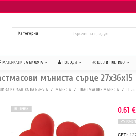
МАТЕРИАЛИ ЗА БИЖУТА
ПОВОДИ
ШЕВ И ПЛЕТИВО
астмасови мъниста сърце 27х36х15
ЛИ ЗА ИЗРАБОТКА НА БИЖУТА
/
МЪНИСТА
/
ПЛАСТМАСОВИ МЪНИСТА
/
Пласт
0.61
€
ИЗЧЕРПАН
ИЗЧЕР
СЕП:
12