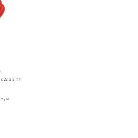
А
x 22 x 9 mm
ижута