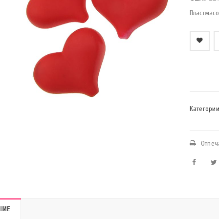
Пластмасо
    Добави в любими
Категории
Отпеч
НИЕ