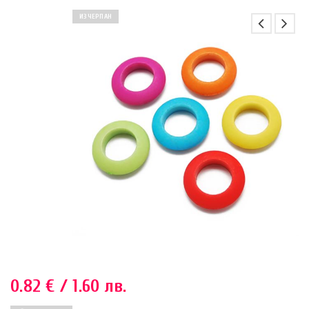
ИЗЧЕРПАН
0.82
€
/ 1.60 лв.