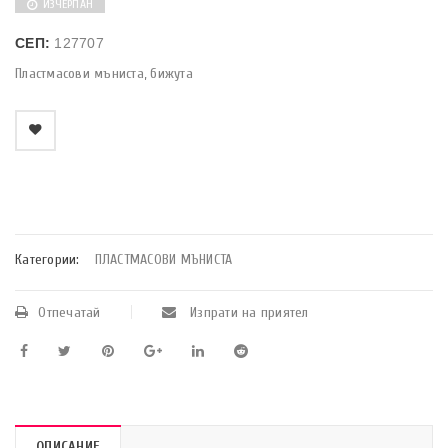
ИЗЧЕРПАН
СЕП:
127707
Пластмасови мъниста, бижута
    Добави в любими
Категории:
ПЛАСТМАСОВИ МЪНИСТА
Отпечатай
Изпрати на приятел
ОПИСАНИЕ