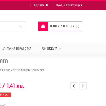
/
Любими (0)
Вход
Регистрация
0.00
€
/ 0.00 лв.
0
РЪЧНА ИЗРАБОТКА
БИЖУТА
 mm
ващ елемент за бижута 12x6x7 mm
€
/ 1.41 лв.
ИЧНОСТ
6425