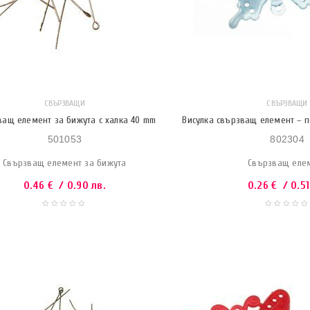
СВЪРЗВАЩИ
СВЪРЗВАЩИ
ващ елемент за бижута с халка 40 mm
Висулка свързващ елемент – п
501053
802304
Свързващ елемент за бижута
Свързващ еле
0.46
€
/ 0.90 лв.
0.26
€
/ 0.51