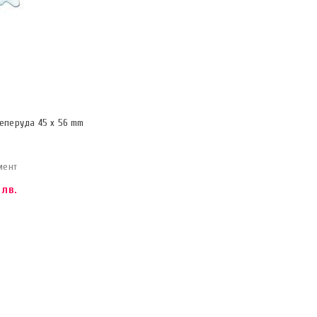
еперуда 45 х 56 mm
мент
 лв.