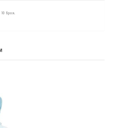
 10 броя.
И