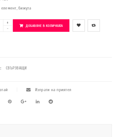
 елемент, бижута
ДОБАВЯНЕ В КОЛИЧКАТА
    Добави в любими
:
СВЪРЗВАЩИ
атай
Изпрати на приятел