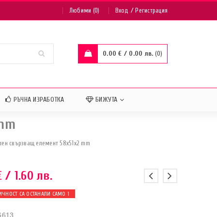
/
Любими (0)
Вход
Регистрация
0.00
€
/ 0.00 лв.
0
РЪЧНА ИЗРАБОТКА
БИЖУТА
 mm
лен свързващ елемент 58x51x2 mm
€
/ 1.60 лв.
ИЧНОСТ СА ОСТАНАЛИ САМО 1
6613