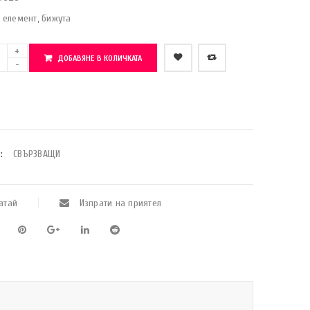
 елемент, бижута
ДОБАВЯНЕ В КОЛИЧКАТА
    Добави в любими
:
СВЪРЗВАЩИ
атай
Изпрати на приятел