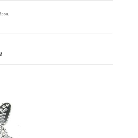
броя.
И