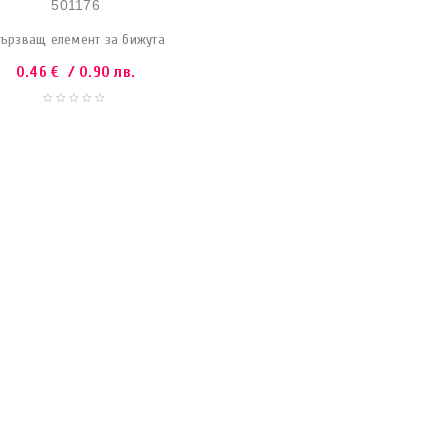
501176
ързващ елемент за бижута
0.46
€
/ 0.90 лв.