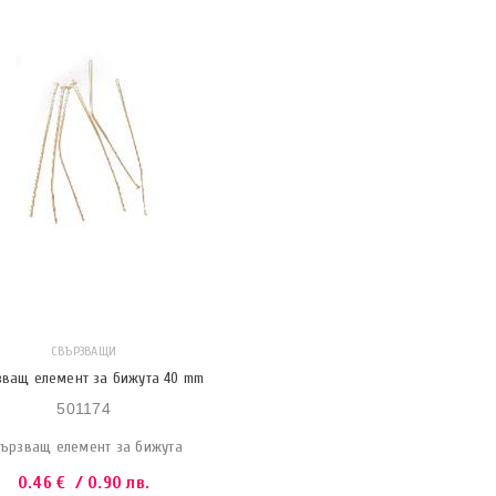
СВЪРЗВАЩИ
зващ елемент за бижута 40 mm
501174
ързващ елемент за бижута
0.46
€
/ 0.90 лв.