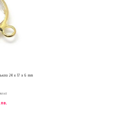
кло 24 x 17 x 6 mm
мент
 лв.