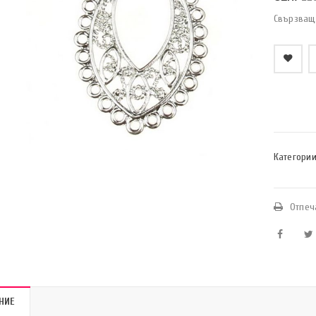
Свързващ
    Добави в любими
Категории
Отпеч
НИЕ