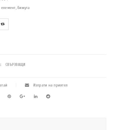
 елемент, бижута
:
СВЪРЗВАЩИ
атай
Изпрати на приятел