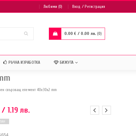
/
Любими (0)
Вход
Регистрация
0.00
€
/ 0.00 лв.
0
РЪЧНА ИЗРАБОТКА
БИЖУТА
 mm
ен свързващ елемент 40x30x2 mm
/ 1.19 лв.
ПАН
6654