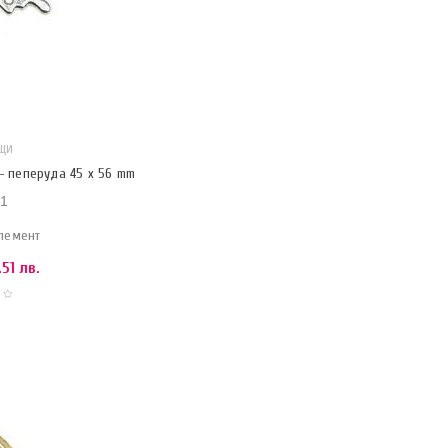
ЩИ
– пеперуда 45 х 56 mm
1
лемент
51 лв.