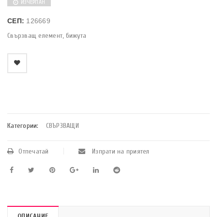
ИЗЧЕРПАН
СЕП:
126669
Свързващ елемент, бижута
    Добави в любими
Категории:
СВЪРЗВАЩИ
Отпечатай
Изпрати на приятел
ОПИСАНИЕ