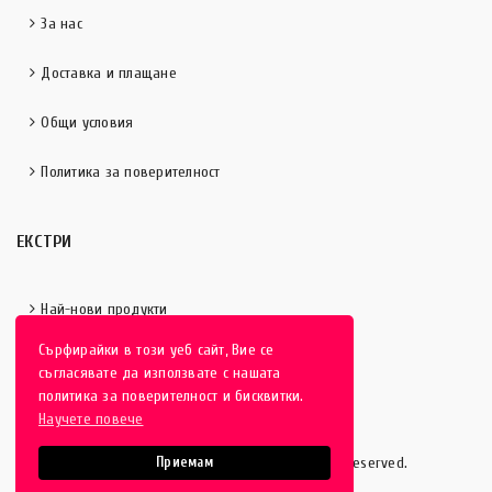
За нас
Доставка и плащане
Общи условия
Политика за поверителност
ЕКСТРИ
Най-нови продукти
Сърфирайки в този уеб сайт, Вие се
Отличени продукти
съгласявате да използвате с нашата
политика за поверителност и бисквитки.
Научете повече
HobbyEver.com
© 2016-2025 - All rights reserved.
Приемам