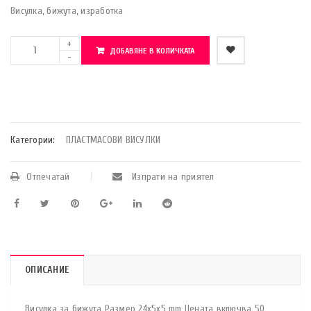
Висулка, бижута, изработка
ДОБАВЯНЕ В КОЛИЧКАТА
    Добави в любими
Категории:
ПЛАСТМАСОВИ ВИСУЛКИ
Отпечатай
Изпрати на приятел
ОПИСАНИЕ
Висулка за бижута Размер 24х5х5 mm Цената включва 50