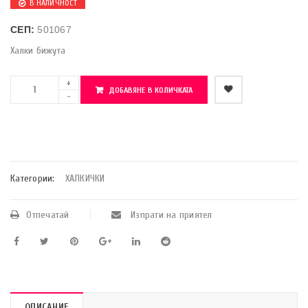
В НАЛИЧНОСТ
СЕП:
501067
Халки бижута
ДОБАВЯНЕ В КОЛИЧКАТА
    Добави в любими
Категории:
ХАЛКИЧКИ
Отпечатай
Изпрати на приятел
ОПИСАНИЕ