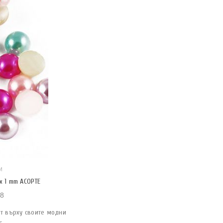
И
x 1 mm АСОРТЕ
8
нт върху своите модни