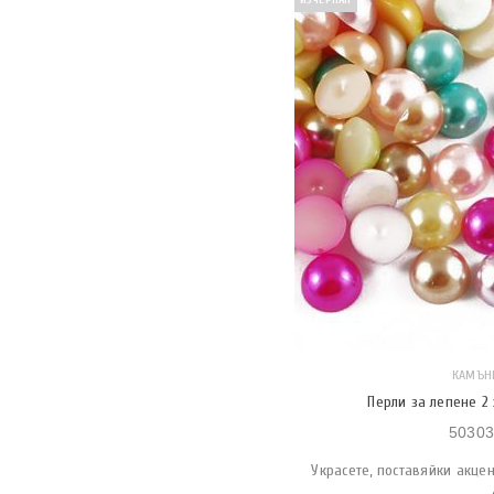
ИЗЧЕРПАН
КАМЪН
Перли за лепене 2 
50303
Украсете, поставяйки акце