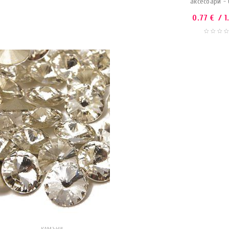
аксесоари - 
0.77
€
/ 1