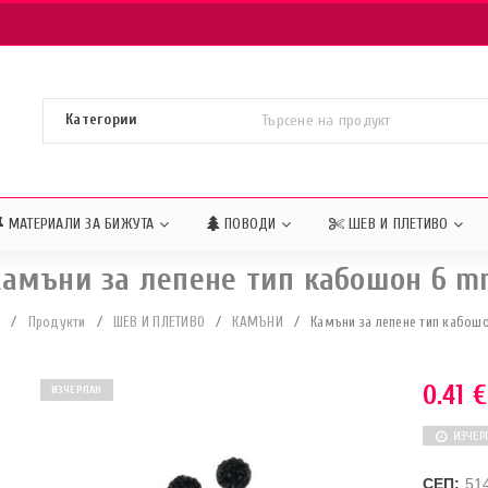
МАТЕРИАЛИ ЗА БИЖУТА
ПОВОДИ
ШЕВ И ПЛЕТИВО
амъни за лепене тип кабошон 6 
о
/
Продукти
/
ШЕВ И ПЛЕТИВО
/
КАМЪНИ
/
Камъни за лепене тип кабош
0.41
€
ИЗЧЕРПАН
ИЗЧЕР
СЕП:
51