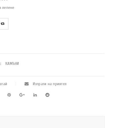
а лепене
:
КАМЪНИ
атай
Изпрати на приятел