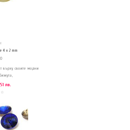
И
е 4 x 2 mm
0
нт върху своите модни
бижута,
.51 лв.