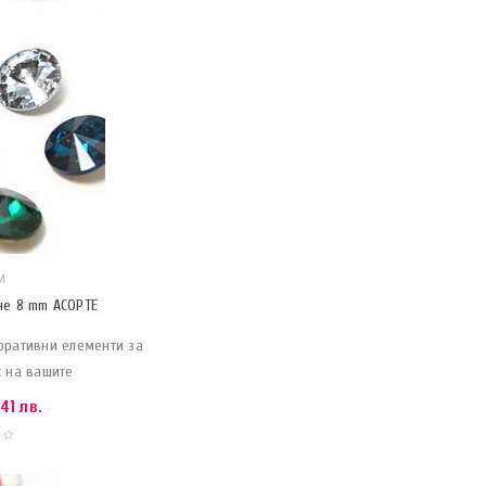
И
не 8 mm АСОРТЕ
оративни елементи за
к на вашите
.41 лв.