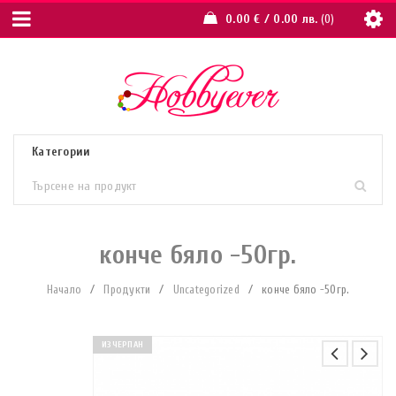
0.00
€
/ 0.00 лв.
0
конче бяло -50гр.
Начало
/
Продукти
/
Uncategorized
/
конче бяло -50гр.
ИЗЧЕРПАН