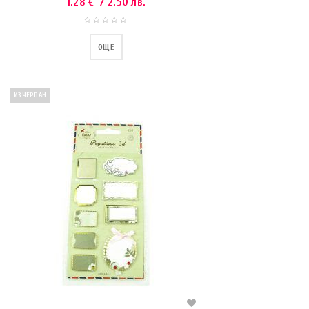
1.28
€
/ 2.50 лв.
ОЩЕ
ИЗЧЕРПАН