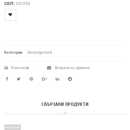
СЕП:
107240
    Добави в любими
Категории:
Uncategorized
Отпечатай
Изпрати на приятел
СВЪРЗАНИ ПРОДУКТИ
ИЗЧЕРПАН