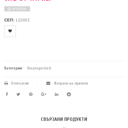
ИЗЧЕРПАН
СЕП:
122402
    Добави в любими
Категории:
Uncategorized
Отпечатай
Изпрати на приятел
СВЪРЗАНИ ПРОДУКТИ