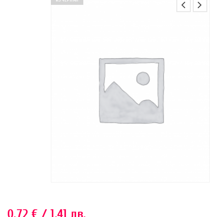
ИЗЧЕРПАН
0.72
€
/ 1.41 лв.