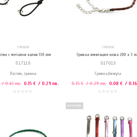
ГРИВНИ
ГРИВНИ
стик с метални халки 130 mm
Гривна имитация кожа 200 x 3 
517115
517013
Ластик, гривна
Гривна,бижута
/ 0.61 лв.
0.15
€
/ 0.29 лв.
0.15
€
/ 0.29 лв.
0.08
€
/ 0.16
ИЗЧЕРПАН