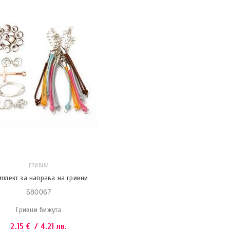
ГРИВНИ
плект за направа на гривни
580067
Гривни бижута
2.15
€
/ 4.21 лв.