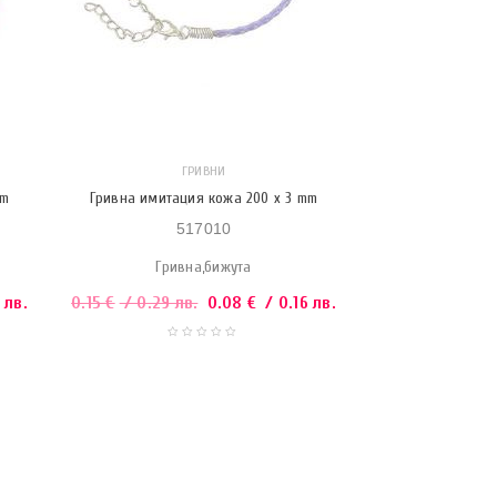
ГРИВНИ
mm
Гривна имитация кожа 200 x 3 mm
517010
Гривна,бижута
 лв.
0.15
€
/ 0.29 лв.
0.08
€
/ 0.16 лв.