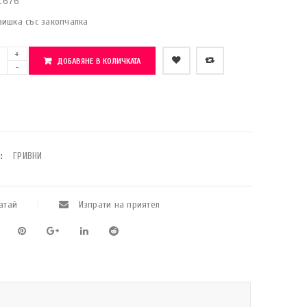
1676
аишка със закопчалка
ДОБАВЯНЕ В КОЛИЧКАТА
    Добави в любими
:
ГРИВНИ
атай
Изпрати на приятел