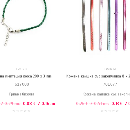
ГРИВНИ
ГРИВНИ
на имитация кожа 200 x 3 mm
Кожена каишка със закопчалка 8 x 
517008
701677
Гривна,бижута
Кожена каишка със закопч
/ 0.29 лв.
0.08
€
/ 0.16 лв.
0.26
€
/ 0.51 лв.
0.13
€
/ 0