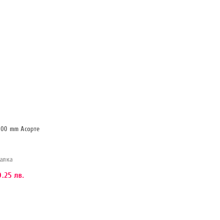
200 mm Асорте
алка
.25 лв.