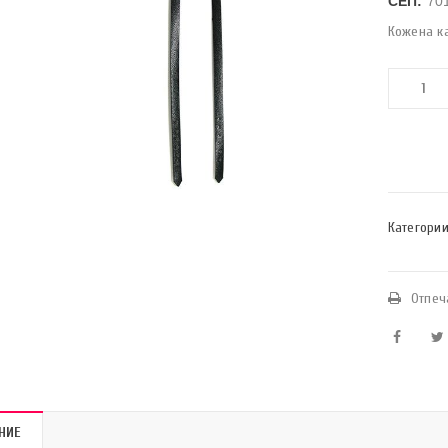
СЕП:
70
Кожена к
Категории
Отпеч
НИЕ