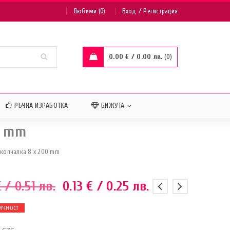
/
Любими (0)
Вход
Регистрация
0.00
€
/ 0.00 лв.
0
РЪЧНА ИЗРАБОТКА
БИЖУТА
0 mm
акопчалка 8 x 200 mm
€
/ 0.51 лв.
0.13
€
/ 0.25 лв.
ИЧНОСТ