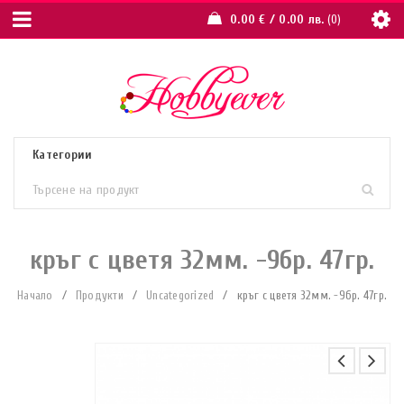
0.00
€
/ 0.00 лв.
0
кръг с цветя 32мм. -9бр. 47гр.
Начало
/
Продукти
/
Uncategorized
/
кръг с цветя 32мм. -9бр. 47гр.