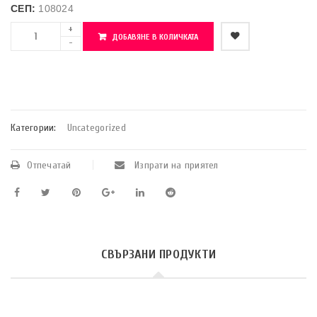
СЕП:
108024
ДОБАВЯНЕ В КОЛИЧКАТА
    Добави в любими
Категории:
Uncategorized
Отпечатай
Изпрати на приятел
СВЪРЗАНИ ПРОДУКТИ