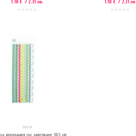
1.18
€
/ 2.31 лв.
1.18
€
/ 2.31 лв
ЛЕНТИ
за декорация със залепване 30.5 cm