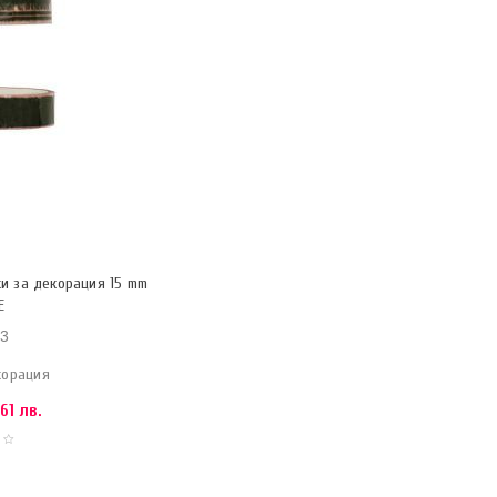
ки за декорация 15 mm
Е
3
корация
61 лв.