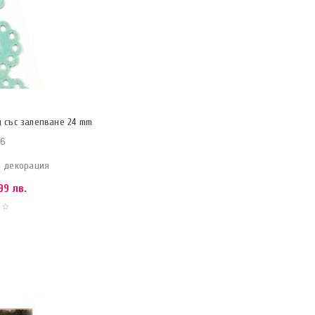
 със залепване 24 mm
6
а декорация
99 лв.