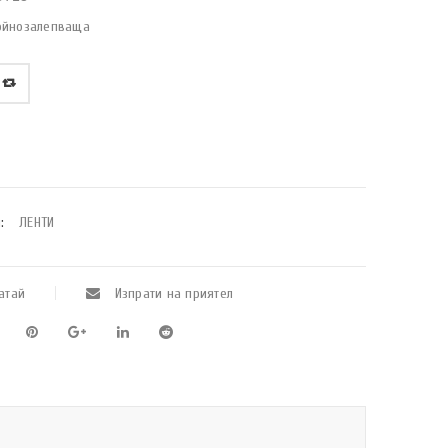
ойнозалепваща
:
ЛЕНТИ
атай
Изпрати на приятел