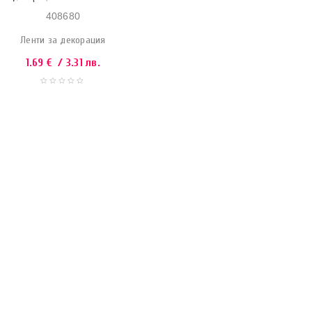
408680
Ленти за декорация
1.69
€
/ 3.31 лв.