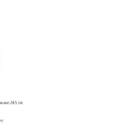
пване 28.5 cm
ия