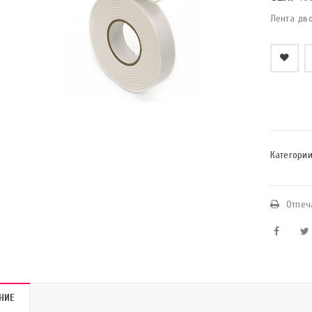
Лента дв
    Добави в любими
Категории
Отпеч
НИЕ