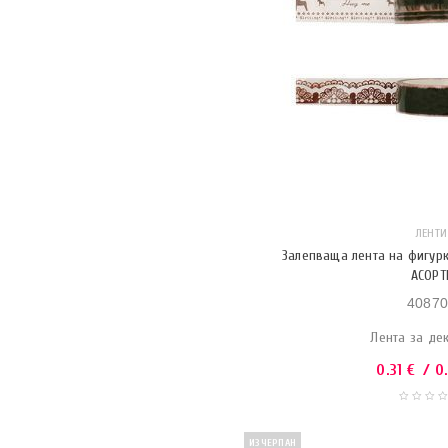
ЛЕНТИ
Залепваща лента на фигур
АСОРТ
40870
Лента за де
0.31
€
/ 0.
ИЗЧЕРПАН