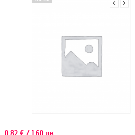
ИЗЧЕРПАН
0.82
€
/ 1.60 лв.