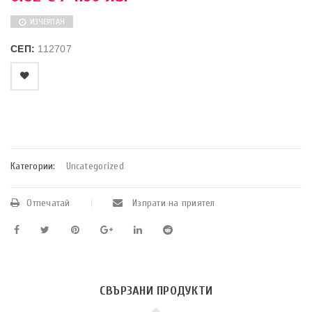
ИЗЧЕРПАН
СЕП:
112707
    Добави в любими
Категории:
Uncategorized
Отпечатай
Изпрати на приятел
СВЪРЗАНИ ПРОДУКТИ