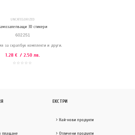
UNCATEGORIZED
Самозалепващи 3D стикери
602251
я за скрапбук комплекти и други.
1.28
€
/ 2.50 лв.
ИЯ
ЕКСТРИ
Най-нови продукти
и плащане
Отличени продукти