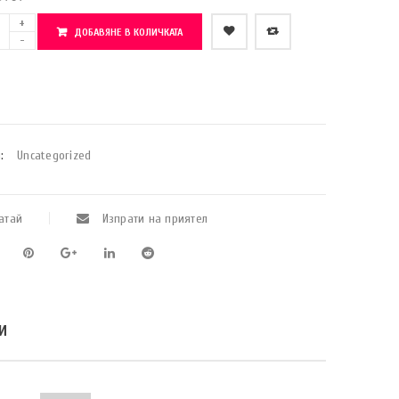
ДОБАВЯНЕ В КОЛИЧКАТА
    Добави в любими
:
Uncategorized
атай
Изпрати на приятел
И