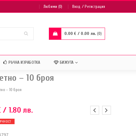
/
Любими (0)
Вход
Регистрация
0.00
€
/ 0.00 лв.
0
РЪЧНА ИЗРАБОТКА
БИЖУТА
етно – 10 броя
тно – 10 броя
€
/ 1.80 лв.
ИЧНОСТ
3797