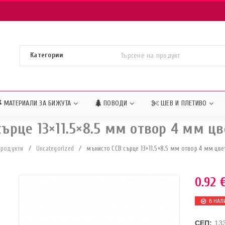
МАТЕРИАЛИ ЗА БИЖУТА
ПОВОДИ
ШЕВ И ПЛЕТИВО
ърце 13×11.5×8.5 мм отвор 4 мм цв
Продукти
/
Uncategorized
/
мънисто ССВ сърце 13×11.5×8.5 мм отвор 4 мм цве
0.92
В НАЛ
СЕП:
13