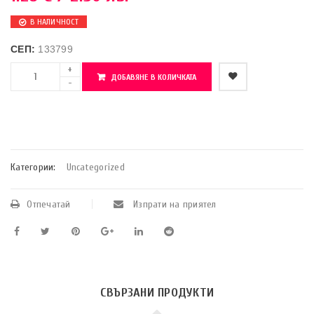
В НАЛИЧНОСТ
СЕП:
133799
ДОБАВЯНЕ В КОЛИЧКАТА
    Добави в любими
Категории:
Uncategorized
Отпечатай
Изпрати на приятел
СВЪРЗАНИ ПРОДУКТИ