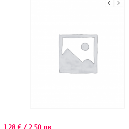
1.28
€
/ 2.50 лв.