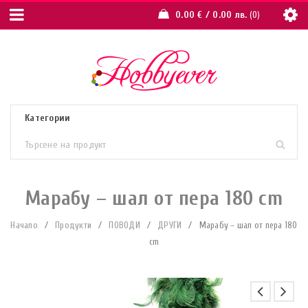
0.00
€
/ 0.00 лв.
0
Марабу – шал от пера 180 cm
Начало
/
Продукти
/
ПОВОДИ
/
ДРУГИ
/
Марабу – шал от пера 180
cm