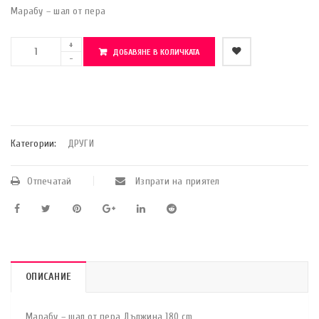
Марабу – шал от пера
ДОБАВЯНЕ В КОЛИЧКАТА
    Добави в любими
Категории:
ДРУГИ
Отпечатай
Изпрати на приятел
ОПИСАНИЕ
Марабу – шал от пера Дължина 180 cm