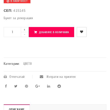
В НАЛИЧНОСТ
СЕП:
415145
Букет за декорация
ДОБАВЯНЕ В КОЛИЧКАТА
    Добави в любими
Категории:
ЦВЕТЯ
Отпечатай
Изпрати на приятел
ОПИСАНИЕ