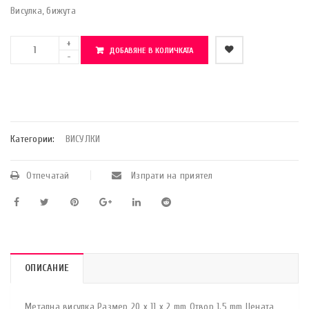
Висулка, бижута
ДОБАВЯНЕ В КОЛИЧКАТА
    Добави в любими
Категории:
ВИСУЛКИ
Отпечатай
Изпрати на приятел
ОПИСАНИЕ
Метална висулка Размер 20 x 11 x 2 mm Отвор 1.5 mm Цената