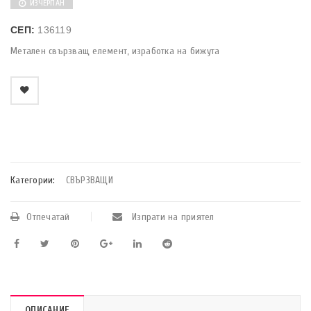
ИЗЧЕРПАН
СЕП:
136119
Метален свързващ елемент, изработка на бижута
    Добави в любими
Категории:
СВЪРЗВАЩИ
Отпечатай
Изпрати на приятел
ОПИСАНИЕ