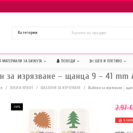
МАТЕРИАЛИ ЗА БИЖУТА
ПОВОДИ
ШЕВ И ПЛЕТИВО
н за изрязване – щанца 9 – 41 mm 
ти
/
ХОБИ И КРАФТ
/
ШАБЛОНИ ЗА ИЗРЯЗВАНЕ
/
Шаблон за изрязване – щан
2.97
-30%
В НАЛ