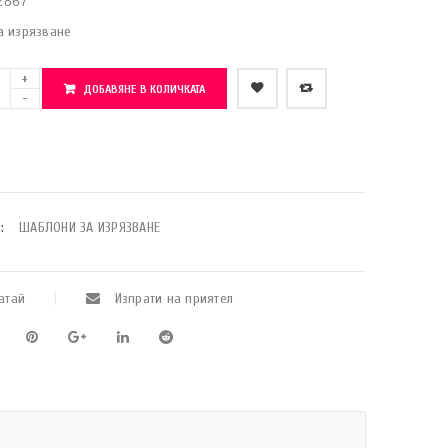
2867
а изрязване
ДОБАВЯНЕ В КОЛИЧКАТА
    Добави в любими
:
ШАБЛОНИ ЗА ИЗРЯЗВАНЕ
атай
Изпрати на приятел