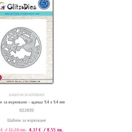
ШАБЛОНИ ЗА ИЗРЯЗВАНЕ
н за изрязване – щанца 9.4 x 9.4 mm
822835
Шаблон за изрязване
4
€
/ 12.20 лв.
4.37
€
/ 8.55 лв.