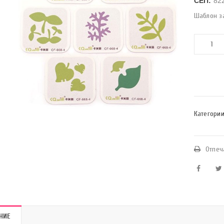
СЕП:
82
Шаблон з
Категории
Отпеч
НИЕ