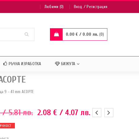
/
Любими (0)
Вход
Регистрация
0.00
€
/ 0.00 лв.
0
РЪЧНА ИЗРАБОТКА
БИЖУТА
АСОРТЕ
ца 9 – 41 mm АСОРТЕ
€
/ 5.81 лв.
2.08
€
/ 4.07 лв.
ИЧНОСТ