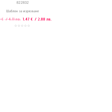
822832
Шаблон за изрязване
0
€
/ 4.11 лв.
1.47
€
/ 2.88 лв.