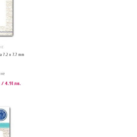
НЕ
 7.2 x 7.7 mm
ане
/ 4.91 лв.