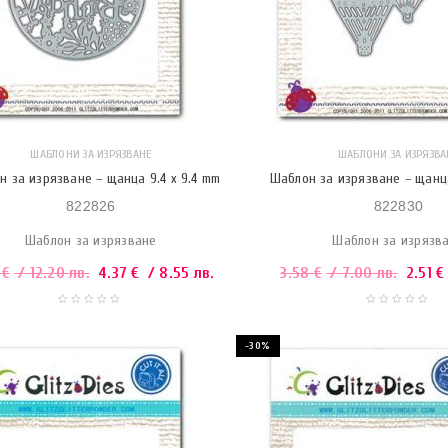
ШАБЛОНИ ЗА ИЗРЯЗВАНЕ
ШАБЛОНИ ЗА ИЗРЯЗВА
н за изрязване – щанца 9.4 x 9.4 mm
Шаблон за изрязване – щанца
822826
822830
Шаблон за изрязване
Шаблон за изрязв
4
€
/ 12.20 лв.
4.37
€
/ 8.55 лв.
3.58
€
/ 7.00 лв.
2.51
€
-30%