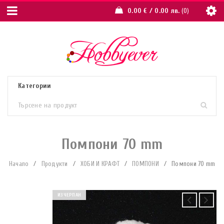
0.00
€
/ 0.00 лв.
0
Помпони 70 mm
Начало
/
Продукти
/
ХОБИ И КРАФТ
/
ПОМПОНИ
/
Помпони 70 mm
ИЗЧЕРПАН