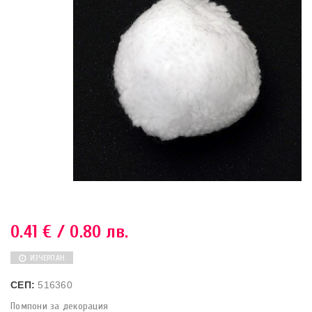
0.41
€
/ 0.80 лв.
ИЗЧЕРПАН
СЕП:
516360
Помпони за декорация