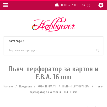
0.00
€
/ 0.00 лв.
0
Пънч-перфоратор за картон и
Е.В.А. 16 mm
Начало
/
Продукти
/
ХОБИ И КРАФТ
/
ПЪНЧ-ПЕРФОРАТОРИ
/
Пънч-
перфоратор за картон и Е.В.А. 16 mm