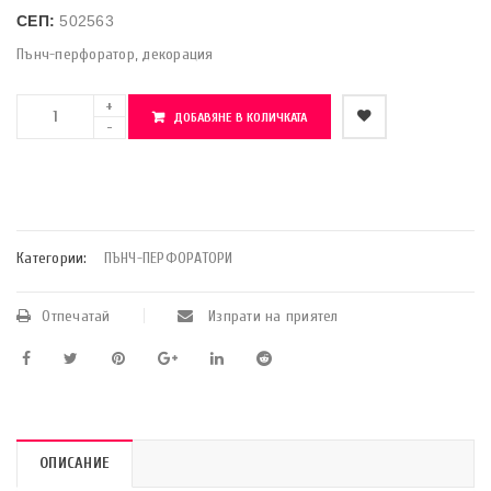
СЕП:
502563
Пънч-перфоратор, декорация
ДОБАВЯНЕ В КОЛИЧКАТА
    Добави в любими
Категории:
ПЪНЧ-ПЕРФОРАТОРИ
Отпечатай
Изпрати на приятел
ОПИСАНИЕ