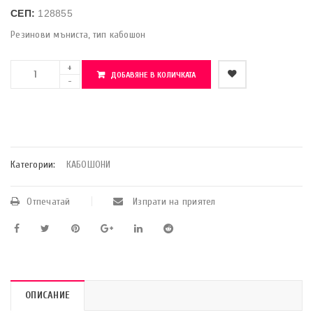
СЕП:
128855
Резинови мъниста, тип кабошон
ДОБАВЯНЕ В КОЛИЧКАТА
    Добави в любими
Категории:
КАБОШОНИ
Отпечатай
Изпрати на приятел
ОПИСАНИЕ