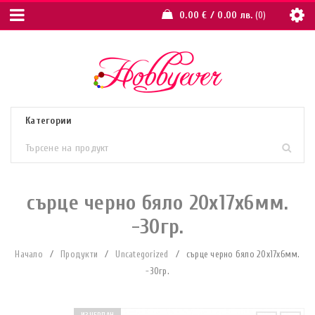
0.00
€
/ 0.00 лв.
0
сърце черно бяло 20х17х6мм.
-30гр.
Начало
/
Продукти
/
Uncategorized
/
сърце черно бяло 20х17х6мм.
-30гр.