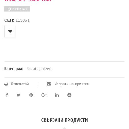
ИЗЧЕРПАН
СЕП:
113051
    Добави в любими
Категории:
Uncategorized
Отпечатай
Изпрати на приятел
СВЪРЗАНИ ПРОДУКТИ