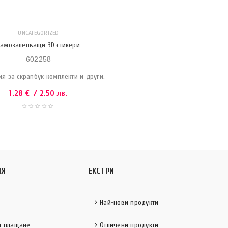
UNCATEGORIZED
Самозалепващи 3D стикери
602258
я за скрапбук комплекти и други.
1.28
€
/ 2.50 лв.
ИЯ
ЕКСТРИ
Най-нови продукти
и плащане
Отличени продукти