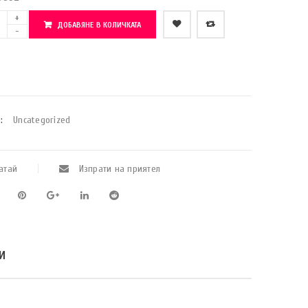
ДОБАВЯНЕ В КОЛИЧКАТА
    Добави в любими
:
Uncategorized
атай
Изпрати на приятел
И