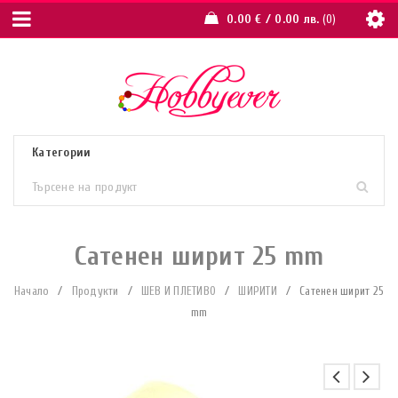
0.00
€
/ 0.00 лв.
0
Сатенен ширит 25 mm
Начало
/
Продукти
/
ШЕВ И ПЛЕТИВО
/
ШИРИТИ
/
Сатенен ширит 25
mm