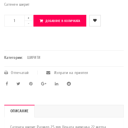
Сатенен ширит
ДОБАВЯНЕ В КОЛИЧКАТА
    Добави в любими
Категории:
ШИРИТИ
Отпечатай
Изпрати на приятел
ОПИСАНИЕ
Сатенен ширит Размер 25 mm Цената включва 22 метра