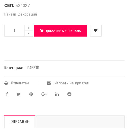
СЕП:
524027
Пайети, декорация
ДОБАВЯНЕ В КОЛИЧКАТА
    Добави в любими
Категории:
ПАЙЕТИ
Отпечатай
Изпрати на приятел
ОПИСАНИЕ