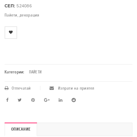
СЕП:
524086
Пайети, декорация
    Добави в любими
Категории:
ПАЙЕТИ
Отпечатай
Изпрати на приятел
ОПИСАНИЕ