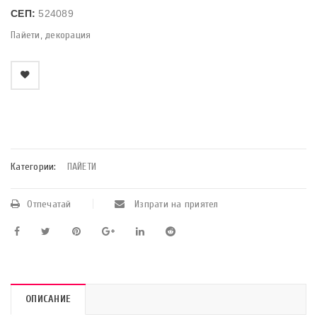
СЕП:
524089
Пайети, декорация
    Добави в любими
Категории:
ПАЙЕТИ
Отпечатай
Изпрати на приятел
ОПИСАНИЕ