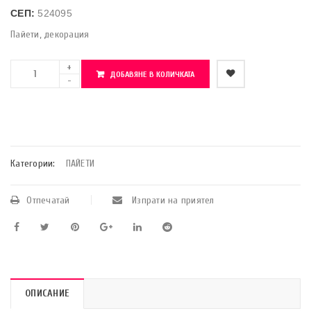
СЕП:
524095
Пайети, декорация
ДОБАВЯНЕ В КОЛИЧКАТА
    Добави в любими
Категории:
ПАЙЕТИ
Отпечатай
Изпрати на приятел
ОПИСАНИЕ