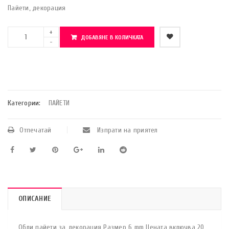
Пайети, декорация
ДОБАВЯНЕ В КОЛИЧКАТА
    Добави в любими
Категории:
ПАЙЕТИ
Отпечатай
Изпрати на приятел
ОПИСАНИЕ
Обли пайети за декорация Размер 6 mm Цената включва 20