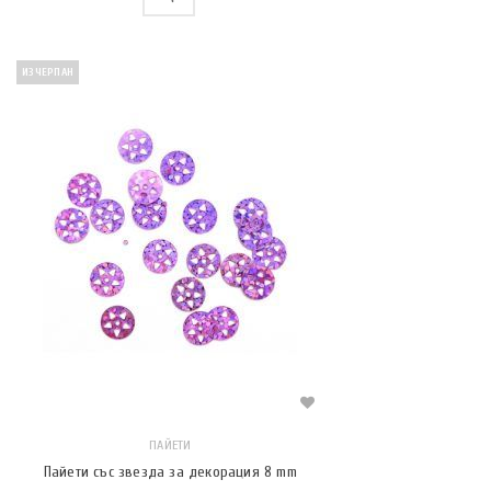
ИЗЧЕРПАН
ПАЙЕТИ
Пайети със звезда за декорация 8 mm