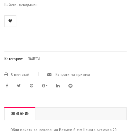
Пайети, декорация
    Добави в любими
Категории:
ПАЙЕТИ
Отпечатай
Изпрати на приятел
ОПИСАНИЕ
Обли пайети за декорация Размер 6 mm Цената включва 20