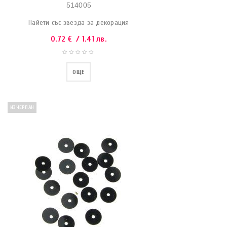
514005
Пайети със звезда за декорация
0.72
€
/ 1.41 лв.
ОЩЕ
ИЗЧЕРПАН