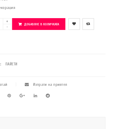
екорация
ДОБАВЯНЕ В КОЛИЧКАТА
    Добави в любими
:
ПАЙЕТИ
атай
Изпрати на приятел