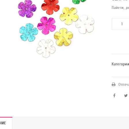
Пайети, д
Категории
Отпеч
НИЕ