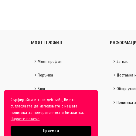
МОЯТ ПРОФИЛ
ИНФОРМАЦ
Моят профил
За нас
Поръчка
Доставка 
Блог
Общи усло
Сърфирайки в този уеб сайт, Вие се
Политика 
съгласявате да използвате с нашата
политика за поверителност и бисквитки.
Научете повече
Приемам