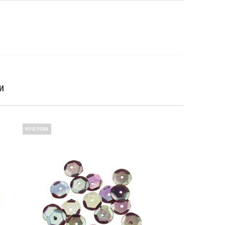
И
ИЗЧЕРПАН