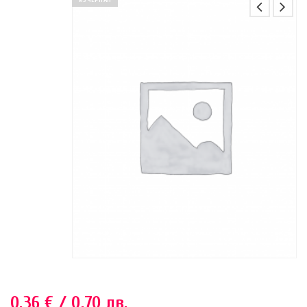
ИЗЧЕРПАН
0.36
€
/ 0.70 лв.