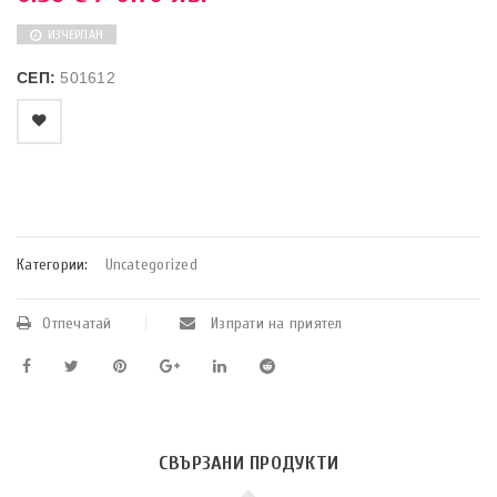
ИЗЧЕРПАН
СЕП:
501612
    Добави в любими
Категории:
Uncategorized
Отпечатай
Изпрати на приятел
СВЪРЗАНИ ПРОДУКТИ