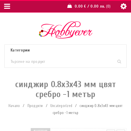
0.00
€
/ 0.00 лв.
0
синджир 0.8x3x43 мм цвят
сребро -1 метър
Начало
/
Продукти
/
Uncategorized
/
синджир 0.8x3x43 мм цвят
сребро -1 метър